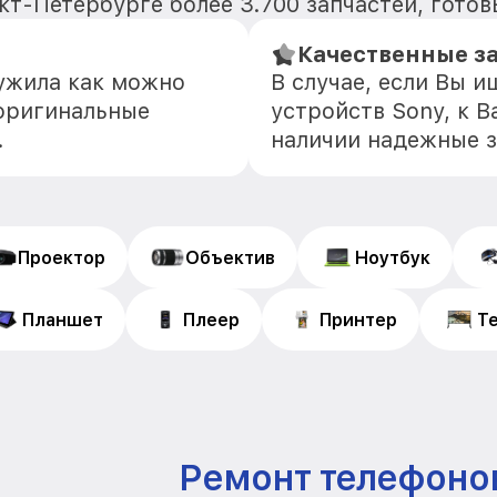
т-Петербурге более 3.700 запчастей, готов
Качественные з
лужила как можно
В случае, если Вы 
оригинальные
устройств Sony, к 
.
наличии надежные 
Проектор
Объектив
Ноутбук
Планшет
Плеер
Принтер
Т
Ремонт телефоно