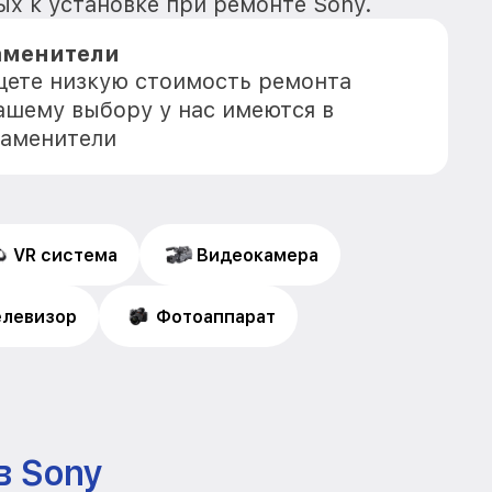
ых к установке при ремонте Sony.
аменители
ищете низкую стоимость ремонта
Вашему выбору у нас имеются в
заменители
VR система
Видеокамера
елевизор
Фотоаппарат
в Sony