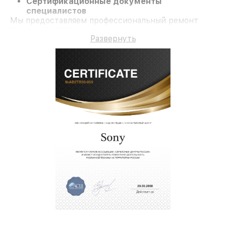
Сертификационные документы
специалистов
Мы предоставляем профессиональный ремонт
Плеер NW-A45 и долгосрочную гарантию.
Развернуть