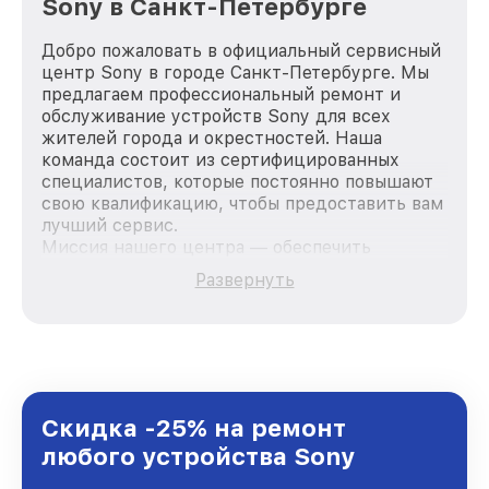
Sony в Санкт-Петербурге
Добро пожаловать в официальный сервисный
центр Sony в городе Санкт-Петербурге. Мы
предлагаем профессиональный ремонт и
обслуживание устройств Sony для всех
жителей города и окрестностей. Наша
команда состоит из сертифицированных
специалистов, которые постоянно повышают
свою квалификацию, чтобы предоставить вам
лучший сервис.
Миссия нашего центра — обеспечить
качественный и доступный ремонт для
Развернуть
каждого пользователя продукции Sony, вне
зависимости от сложности поломки. Мы
стремимся к тому, чтобы каждый клиент был
удовлетворен скоростью и качеством
предоставляемых услуг. Наша цель — стать
лучшим сервисным центром Sony в городе
Санкт-Петербурге, постоянно повышая
Скидка -25% на ремонт
уровень доверия и лояльности наших
любого устройства Sony
клиентов.