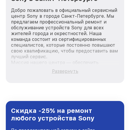
Добро пожаловать в официальный сервисный
центр Sony в городе Санкт-Петербурге. Мы
предлагаем профессиональный ремонт и
обслуживание устройств Sony для всех
жителей города и окрестностей. Наша
команда состоит из сертифицированных
специалистов, которые постоянно повышают
свою квалификацию, чтобы предоставить вам
лучший сервис.
Миссия нашего центра — обеспечить
качественный и доступный ремонт для
Развернуть
каждого пользователя продукции Sony, вне
зависимости от сложности поломки. Мы
стремимся к тому, чтобы каждый клиент был
удовлетворен скоростью и качеством
предоставляемых услуг. Наша цель — стать
лучшим сервисным центром Sony в городе
Санкт-Петербурге, постоянно повышая
Скидка -25% на ремонт
уровень доверия и лояльности наших
любого устройства Sony
клиентов.