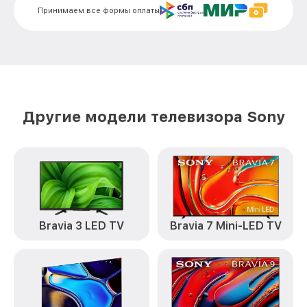
от 1600₽
Sony
Принимаем все формы оплаты
Замена платы обработки видеосигнала
от 1800₽
KD-65XE7096 Sony
Замена предохранителя KD-65XE7096
от 1500₽
Sony
Замена резистора KD-65XE7096 Sony
от 1500₽
Другие модели телевизора Sony
Замена сигнальной платы KD-65XE7096
от 1300₽
Sony
Прошивка / разблокировка KD-
от 900₽
65XE7096 Sony
Замена контроллера питания
(мультиконтроллера) KD-65XE7096
от 2100₽
Bravia 3 LED TV
Bravia 7 Mini-LED TV
Sony
Комплексная чистка KD-65XE7096 Sony
от 1400₽
Замена блока питания KD-65XE7096
от 1500₽
Sony