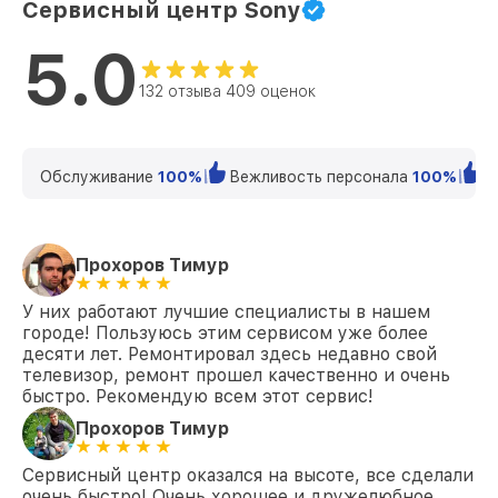
Сервисный центр Sony
Замена кнопки включения KD-65XE7096
от 1200₽
Sony
5.0
Замена шлейфа матрицы KD-65XE7096
от 1500₽
132 отзыва 409 оценок
Sony
Замена корпуса KD-65XE7096 Sony
от 1400₽
Обслуживание
100%
Вежливость персонала
100%
К
Замена трансформаторов подсветки
от 1800₽
KD-65XE7096 Sony
Прохоров Тимур
У них работают лучшие специалисты в нашем
городе! Пользуюсь этим сервисом уже более
десяти лет. Ремонтировал здесь недавно свой
телевизор, ремонт прошел качественно и очень
быстро. Рекомендую всем этот сервис!
Прохоров Тимур
Сервисный центр оказался на высоте, все сделали
очень быстро! Очень хорошее и дружелюбное