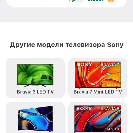
Замена платы обработки видеосигнала
от 1800₽
KDL-42W808A Sony
Замена предохранителя KDL-42W808A
от 1500₽
Sony
Замена резистора KDL-42W808A Sony
от 1500₽
Другие модели телевизора Sony
Замена сигнальной платы KDL-42W808A
от 1300₽
Sony
Прошивка / разблокировка KDL-
от 900₽
42W808A Sony
Замена контроллера питания
(мультиконтроллера) KDL-42W808A
от 2100₽
Bravia 3 LED TV
Bravia 7 Mini-LED TV
Sony
Комплексная чистка KDL-42W808A Sony
от 1400₽
Замена блока питания KDL-42W808A
от 1500₽
Sony
Ремонт блока управления KDL-42W808A