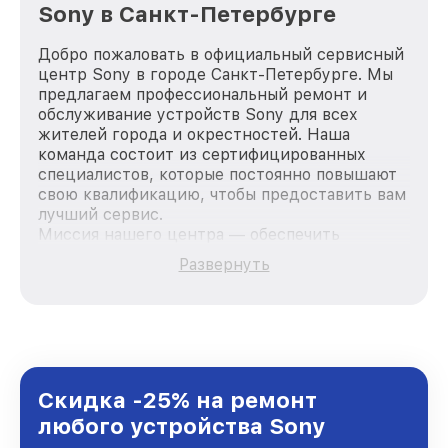
Sony в Санкт-Петербурге
Добро пожаловать в официальный сервисный
центр Sony в городе Санкт-Петербурге. Мы
предлагаем профессиональный ремонт и
обслуживание устройств Sony для всех
жителей города и окрестностей. Наша
команда состоит из сертифицированных
специалистов, которые постоянно повышают
свою квалификацию, чтобы предоставить вам
лучший сервис.
Миссия нашего центра — обеспечить
качественный и доступный ремонт для
Развернуть
каждого пользователя продукции Sony, вне
зависимости от сложности поломки. Мы
стремимся к тому, чтобы каждый клиент был
удовлетворен скоростью и качеством
предоставляемых услуг. Наша цель — стать
лучшим сервисным центром Sony в городе
Санкт-Петербурге, постоянно повышая
Скидка -25% на ремонт
уровень доверия и лояльности наших
любого устройства Sony
клиентов.