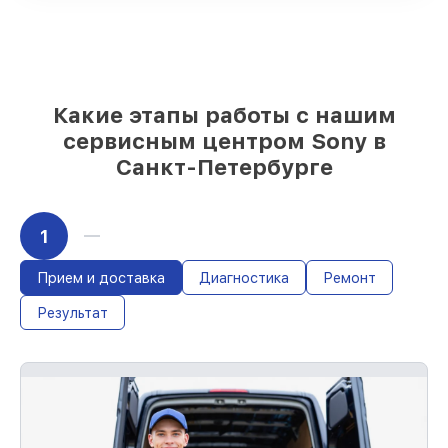
складе или быстро поставляются
Качественные реплики и
оригинальные детали по вашему
выбору
– под любые финансовые
возможности
85%
работ в течение пары часов, если
Какие этапы работы с нашим
мастер приступает к починке сразу
сервисным центром Sony в
Санкт-Петербурге
1
Прием и доставка
Диагностика
Ремонт
Результат