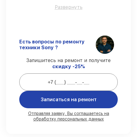
Использование оригинальных
Развернуть
запчастей
– для всех видов починки
применяются исключительно
оригинальные детали.
Сертифицированные инженеры
–
мастера проходят строгий отбор и
Есть вопросы по ремонту
регулярное обучение.
техники Sony ?
Выполнение работ вовремя
–
соблюдаем сроки починки телевизора
Запишитесь на ремонт и получите
KDL-42W808A, согласованные с
скидку -25%
клиентом.
Подтвержденная гарантия
–
предоставляем официальное
гарантийное сопровождение после
восстановления.
Записаться на ремонт
Мы гарантируем:
Отправляя заявку, Вы соглашаетесь на
обработку персональных данных
80%
работ в вашем присутствии
90%
комплектующих для телевизоров на