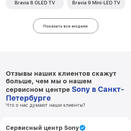
от 1000₽
Bravia 8 OLED TV
Bravia 9 Mini-LED TV
Sony
Замена контроллера KDL-42W808A
от 1300₽
Sony
Показать все модели
Замена лампы подсветки KDL-42W808A
от 1200₽
Sony
Прошивка блока управления KDL-
от 900₽
42W808A Sony
Ремонт цепи питания KDL-42W808A
от 1800₽
Sony
Отзывы наших клиентов скажут
Замена модуля Wi-Fi KDL-42W808A
больше, чем мы о нашем
от 1000₽
Sony
Sony в Санкт-
сервисном центре
Замена разъёмов (HDMI, DVI, Дисплей
Петербурге
от 1200₽
порта) KDL-42W808A Sony
Что о нас думают наши клиенты?
Замена USB порта KDL-42W808A Sony
от 1200₽
Замена аудиоразъема KDL-42W808A
от 1400₽
Sony
Сервисный центр Sony