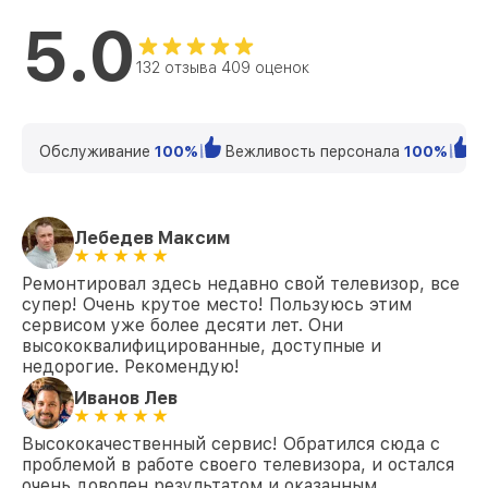
5.0
Замена кнопки включения KDL-42W808A
от 1200₽
Sony
132 отзыва 409 оценок
Замена шлейфа матрицы KDL-42W808A
от 1500₽
Sony
Замена корпуса KDL-42W808A Sony
от 1400₽
Обслуживание
100%
Вежливость персонала
100%
К
Замена трансформаторов подсветки
от 1800₽
KDL-42W808A Sony
Лебедев Максим
Ремонтировал здесь недавно свой телевизор, все
супер! Очень крутое место! Пользуюсь этим
сервисом уже более десяти лет. Они
высококвалифицированные, доступные и
недорогие. Рекомендую!
Иванов Лев
Высококачественный сервис! Обратился сюда с
проблемой в работе своего телевизора, и остался
очень доволен результатом и оказанным